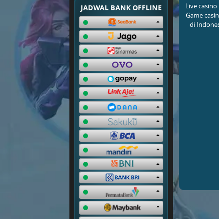
Live casin
JADWAL BANK OFFLINE
Game casin
di Indones