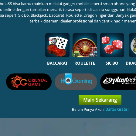
o bola88 bisa kamu mainkan melalui gadget mobile seperti smartphone ya
o online dengan tampilan menarik terasa seperti di casino sungguhan. Bola
ia seperti Sic Bo, Blackjack, Baccarat, Roulette, Dragon Tiger dan Banyak ga
terbaik ditemani dealer profesional dan cantik hadir mene
BACCARAT
ROULETTE
SIC BO
DRAG
Main Sekarang
Belum Punya Akun!
Daftar Gratis!