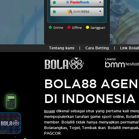
Online
Offline
Gangguan
Tentang kami
|
Cara Betting
|
Link Bola
Lisensi
BOLA88 AGEN
DI INDONESIA
dikenal sebagai situs yang pertama kali men
Bola88
mempopulerkan taruhan game sport online, Bola88
member. Bola88 tidak hanya menyajikan permainan s
Bolatangkas, Togel, Tembak ikan. Bola88 merupakan 
PAGCOR.