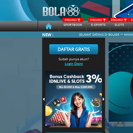
PROMO
PROMO
PROMO
SPORTBOOK
E-SPORTS
SLOTS
NEW :
SELAMAT DATANG DI BOLA88 ^^ MINIMAL DEPO
DAFTAR GRATIS
Sudah punya akun?
Login Disini